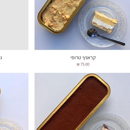
תצוגה מהירה
קראנץ׳ טרופי
ג
מחיר