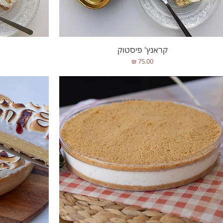
תצוגה מהירה
קראנץ' פיסטוק
מחיר