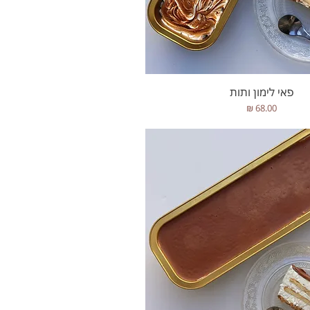
תצוגה מהירה
פאי לימון ותות
מחיר