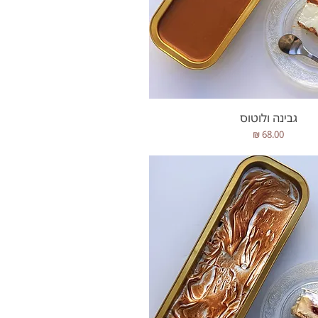
תצוגה מהירה
גבינה ולוטוס
מחיר